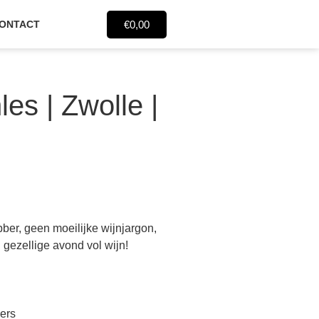
€
0,00
ONTACT
es | Zwolle |
bber, geen moeilijke wijnjargon,
 gezellige avond vol wijn!
pers