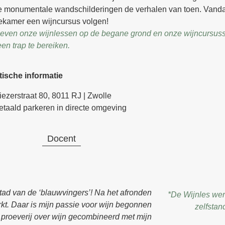
e monumentale wandschilderingen de verhalen van toen. Vanda
iekamer een wijncursus volgen!
geven onze wijnlessen op de begane grond en onze wijncursuss
en trap te bereiken.
tische informatie
iezerstraat 80, 8011 RJ | Zwolle
etaald parkeren in directe omgeving
Docent
stad van de ‘blauwvingers’! Na het afronden
*De Wijnles we
kt. Daar is mijn passie voor wijn begonnen
zelfstan
 proeverij over wijn gecombineerd met mijn