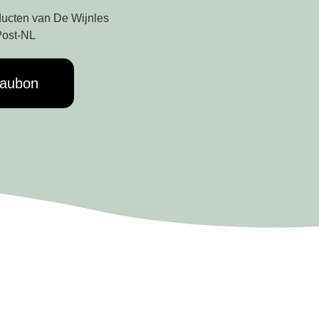
ducten van De Wijnles
 Post-NL
eaubon