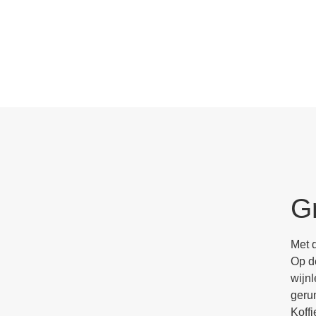
G
Met 
Op d
wijn
geru
Koffi