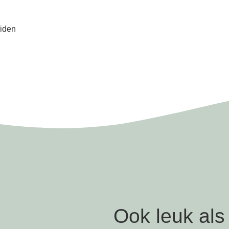
iden
Ook leuk als