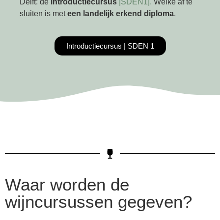
Delft: de
introductiecursus
|SDEN1|.
Welke af te
sluiten is met
een landelijk erkend diploma
.
Introductiecursus | SDEN 1
Waar worden de
wijncursussen gegeven?