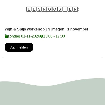
🄻🄴🅂🅁🄾🄾🅂🅃🄴🅁:
Wijn & Spijs workshop | Nijmegen | 1 november
zondag 01-11-2026
13:00 - 17:00
Aanmelden