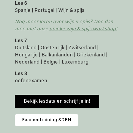
Les 6
Spanje | Portugal | Wijn & spijs
Nog meer leren over wijn & spijs? Doe dan
mee met onze
unieke wijn & spijs workshop!
Les 7
Duitsland | Oostenrijk | Zwitserland |
Hongarije | Balkanlanden | Griekenland |
Nederland | België | Luxemburg
Les 8
oefenexamen
Bekijk lesdata en schrijf je in!
Examentraining SDEN