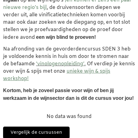
op alle wijnregio’s
|en komen er zelfs een paar
nieuwe regio’s bij|
, de druivensoorten diepen we
verder uit, alle vinificatietechnieken komen voorbij
maar ook daar zoeken we de diepgang op, en tot slot
stellen we je proefvaardigheden op de proef door
iedere avond
een wijn blind te proeven!
Na afronding van de gevorderdencursus SDEN 3 heb
je voldoende kennis in huis om door te stromen naar
de befaamde
‘vinologenopleiding’.
Of verdiep je kennis
over wijn & spijs met onze
unieke wijn & spijs
workshop!
Kortom, heb je zoveel passie voor wijn of ben jij
werkzaam in de wijnsector dan is dit de cursus voor jou!
No data was found
Vergelijk de cursussen