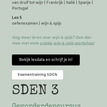
van druif tot wijn | Frankrijk | Italië | Spanje |
Portugal
Les 5
oefenexamen | wijn & spijs
Nog meer leren over wijn & spijs? Doe dan
mee met onze
unieke wijn & spijs workshop!
Bekijk lesdata en schrijf je in!
Examentraining SDEN
SDEN 3
Gevorderdencursus