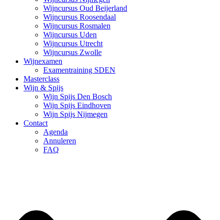
Wijncursus Oud Beijerland
Wijncursus Roosendaal
Wijncursus Rosmalen
Wijncursus Uden
Wijncursus Utrecht
Wijncursus Zwolle
Wijnexamen
Examentraining SDEN
Masterclass
Wijn & Spijs
Wijn Spijs Den Bosch
Wijn Spijs Eindhoven
Wijn Spijs Nijmegen
Contact
Agenda
Annuleren
FAQ