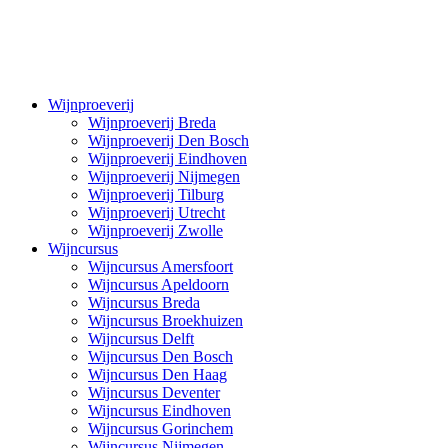
Wijnproeverij
Wijnproeverij Breda
Wijnproeverij Den Bosch
Wijnproeverij Eindhoven
Wijnproeverij Nijmegen
Wijnproeverij Tilburg
Wijnproeverij Utrecht
Wijnproeverij Zwolle
Wijncursus
Wijncursus Amersfoort
Wijncursus Apeldoorn
Wijncursus Breda
Wijncursus Broekhuizen
Wijncursus Delft
Wijncursus Den Bosch
Wijncursus Den Haag
Wijncursus Deventer
Wijncursus Eindhoven
Wijncursus Gorinchem
Wijncursus Nijmegen