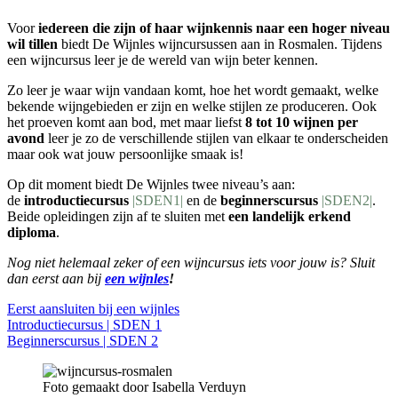
Voor
iedereen die zijn of haar wijnkennis naar een hoger niveau
wil tillen
biedt De Wijnles wijncursussen aan in Rosmalen. Tijdens
een wijncursus leer je de wereld van wijn beter kennen.
Zo leer je waar wijn vandaan komt, hoe het wordt gemaakt, welke
bekende wijngebieden er zijn en welke stijlen ze produceren. Ook
het proeven komt aan bod, met maar liefst
8 tot 10 wijnen per
avond
leer je zo de verschillende stijlen van elkaar te onderscheiden
maar ook wat jouw persoonlijke smaak is!
Op dit moment biedt De Wijnles twee niveau’s aan:
de
introductiecursus
|SDEN1|
en de
beginnerscursus
|SDEN2|
.
Beide opleidingen zijn af te sluiten met
een landelijk erkend
diploma
.
Nog niet helemaal zeker of een wijncursus iets voor jouw is? Sluit
dan eerst aan bij
een wijnles
!
Eerst aansluiten bij een wijnles
Introductiecursus | SDEN 1
Beginnerscursus | SDEN 2
Foto gemaakt door Isabella Verduyn