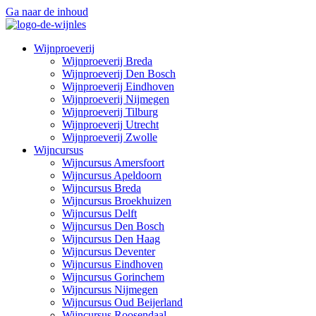
Ga naar de inhoud
Wijnproeverij
Wijnproeverij Breda
Wijnproeverij Den Bosch
Wijnproeverij Eindhoven
Wijnproeverij Nijmegen
Wijnproeverij Tilburg
Wijnproeverij Utrecht
Wijnproeverij Zwolle
Wijncursus
Wijncursus Amersfoort
Wijncursus Apeldoorn
Wijncursus Breda
Wijncursus Broekhuizen
Wijncursus Delft
Wijncursus Den Bosch
Wijncursus Den Haag
Wijncursus Deventer
Wijncursus Eindhoven
Wijncursus Gorinchem
Wijncursus Nijmegen
Wijncursus Oud Beijerland
Wijncursus Roosendaal