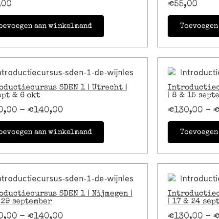
,00
€
55,00
oevoegen aan winkelmand
Toevoegen
oductiecursus SDEN 1 | Utrecht |
Introductiec
ept & 6 okt
| 8 & 15 sept
0,00
-
€
140,00
€
130,00
-
oevoegen aan winkelmand
Toevoegen
oductiecursus SDEN 1 | Nijmegen |
Introductiec
 29 september
| 17 & 24 sep
0,00
-
€
140,00
€
130,00
-