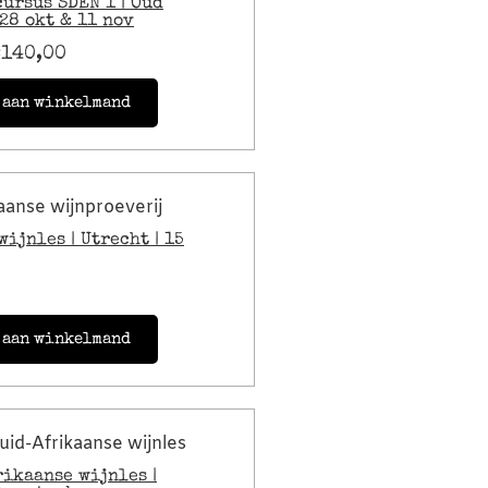
ursus SDEN 1 | Oud
 28 okt & 11 nov
€
140,00
 aan winkelmand
ijnles | Utrecht | 15
 aan winkelmand
ikaanse wijnles |