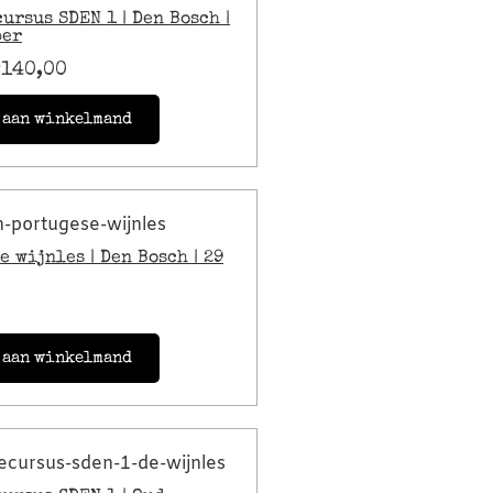
ursus SDEN 1 | Den Bosch |
ber
€
140,00
 aan winkelmand
e wijnles | Den Bosch | 29
 aan winkelmand