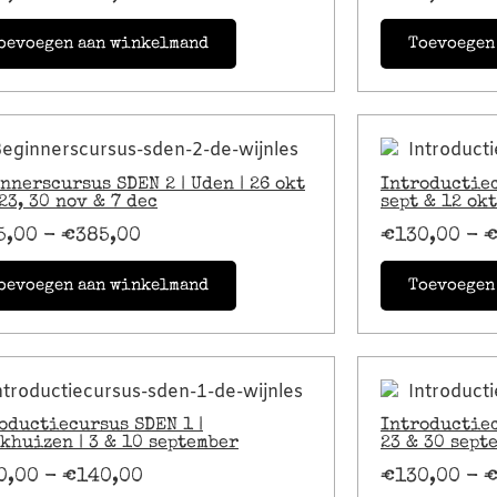
oevoegen aan winkelmand
Toevoegen
nnerscursus SDEN 2 | Uden | 26 okt
Introductiec
 23, 30 nov & 7 dec
sept & 12 okt
5,00
-
€
385,00
€
130,00
-
oevoegen aan winkelmand
Toevoegen
oductiecursus SDEN 1 |
Introductiec
khuizen | 3 & 10 september
23 & 30 sept
0,00
-
€
140,00
€
130,00
-