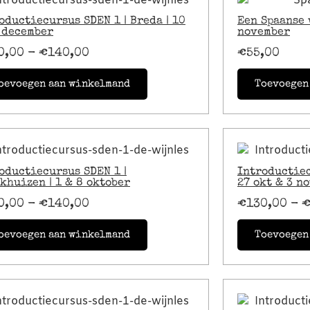
oductiecursus SDEN 1 | Breda | 10
Een Spaanse 
 december
november
0,00
-
€
140,00
€
55,00
oevoegen aan winkelmand
Toevoegen
oductiecursus SDEN 1 |
Introductiec
khuizen | 1 & 8 oktober
27 okt & 3 n
0,00
-
€
140,00
€
130,00
-
oevoegen aan winkelmand
Toevoegen