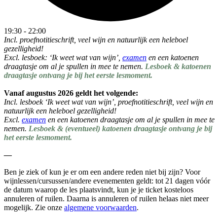
19:30 - 22:00
Incl. proefnotitieschrift, veel wijn en natuurlijk een heleboel
gezelligheid!
Excl. lesboek: ‘Ik weet wat van wijn’,
examen
en een katoenen
draagtasje om al je spullen in mee te nemen.
Lesboek & katoenen
draagtasje ontvang je bij het eerste lesmoment.
Vanaf augustus 2026 geldt het volgende:
Incl. lesboek ‘Ik weet wat van wijn’, proefnotitieschrift, veel wijn en
natuurlijk een heleboel gezelligheid!
Excl.
examen
en een katoenen draagtasje om al je spullen in mee te
nemen.
Lesboek & (eventueel) katoenen draagtasje ontvang je bij
het eerste lesmoment.
—
Ben je ziek of kun je er om een andere reden niet bij zijn? Voor
wijnlessen/cursussen/andere evenementen geldt:
tot 21 dagen vóór
de datum waarop de les plaatsvindt,
kun je je ticket kosteloos
annuleren of ruilen. Daarna is annuleren of ruilen helaas niet meer
mogelijk. Zie onze
algemene voorwaarden
.