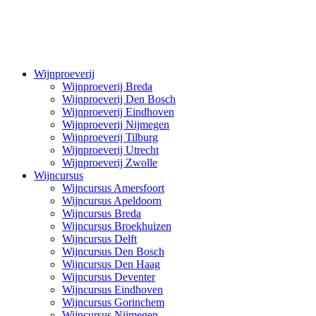
Wijnproeverij
Wijnproeverij Breda
Wijnproeverij Den Bosch
Wijnproeverij Eindhoven
Wijnproeverij Nijmegen
Wijnproeverij Tilburg
Wijnproeverij Utrecht
Wijnproeverij Zwolle
Wijncursus
Wijncursus Amersfoort
Wijncursus Apeldoorn
Wijncursus Breda
Wijncursus Broekhuizen
Wijncursus Delft
Wijncursus Den Bosch
Wijncursus Den Haag
Wijncursus Deventer
Wijncursus Eindhoven
Wijncursus Gorinchem
Wijncursus Nijmegen