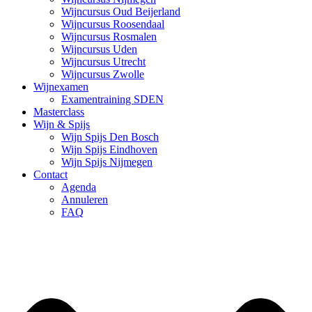
Wijncursus Oud Beijerland
Wijncursus Roosendaal
Wijncursus Rosmalen
Wijncursus Uden
Wijncursus Utrecht
Wijncursus Zwolle
Wijnexamen
Examentraining SDEN
Masterclass
Wijn & Spijs
Wijn Spijs Den Bosch
Wijn Spijs Eindhoven
Wijn Spijs Nijmegen
Contact
Agenda
Annuleren
FAQ