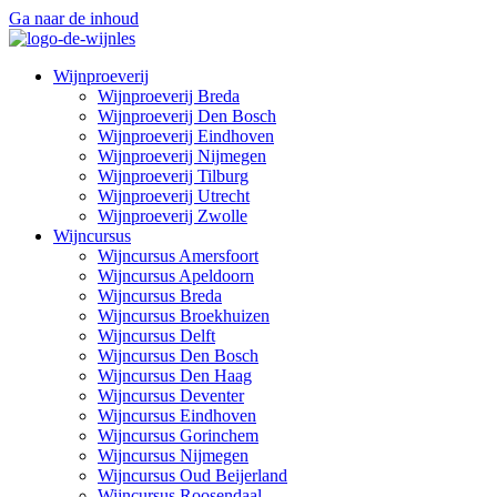
Ga naar de inhoud
Wijnproeverij
Wijnproeverij Breda
Wijnproeverij Den Bosch
Wijnproeverij Eindhoven
Wijnproeverij Nijmegen
Wijnproeverij Tilburg
Wijnproeverij Utrecht
Wijnproeverij Zwolle
Wijncursus
Wijncursus Amersfoort
Wijncursus Apeldoorn
Wijncursus Breda
Wijncursus Broekhuizen
Wijncursus Delft
Wijncursus Den Bosch
Wijncursus Den Haag
Wijncursus Deventer
Wijncursus Eindhoven
Wijncursus Gorinchem
Wijncursus Nijmegen
Wijncursus Oud Beijerland
Wijncursus Roosendaal