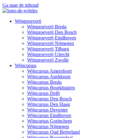
Ga naar de inhoud
Wijnproeverij
Wijnproeverij Breda
Wijnproeverij Den Bosch
Wijnproeverij Eindhoven
Wijnproeverij Nijmegen
Wijnproeverij Tilburg
Wijnproeverij Utrecht
Wijnproeverij Zwolle
Wijncursus
Wijncursus Amersfoort
Wijncursus Apeldoorn
Wijncursus Breda
Wijncursus Broekhuizen
Wijncursus Delft
Wijncursus Den Bosch
Wijncursus Den Haag
Wijncursus Deventer
Wijncursus Eindhoven
Wijncursus Gorinchem
Wijncursus Nijmegen
Wijncursus Oud Beijerland
Wijncursus Roosendaal