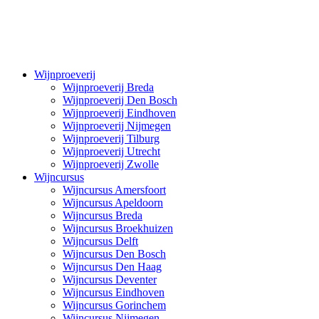
Wijnproeverij
Wijnproeverij Breda
Wijnproeverij Den Bosch
Wijnproeverij Eindhoven
Wijnproeverij Nijmegen
Wijnproeverij Tilburg
Wijnproeverij Utrecht
Wijnproeverij Zwolle
Wijncursus
Wijncursus Amersfoort
Wijncursus Apeldoorn
Wijncursus Breda
Wijncursus Broekhuizen
Wijncursus Delft
Wijncursus Den Bosch
Wijncursus Den Haag
Wijncursus Deventer
Wijncursus Eindhoven
Wijncursus Gorinchem
Wijncursus Nijmegen