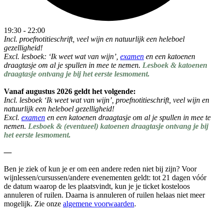
19:30 - 22:00
Incl. proefnotitieschrift, veel wijn en natuurlijk een heleboel
gezelligheid!
Excl. lesboek: ‘Ik weet wat van wijn’,
examen
en een katoenen
draagtasje om al je spullen in mee te nemen.
Lesboek & katoenen
draagtasje ontvang je bij het eerste lesmoment.
Vanaf augustus 2026 geldt het volgende:
Incl. lesboek ‘Ik weet wat van wijn’, proefnotitieschrift, veel wijn en
natuurlijk een heleboel gezelligheid!
Excl.
examen
en een katoenen draagtasje om al je spullen in mee te
nemen.
Lesboek & (eventueel) katoenen draagtasje ontvang je bij
het eerste lesmoment.
—
Ben je ziek of kun je er om een andere reden niet bij zijn? Voor
wijnlessen/cursussen/andere evenementen geldt:
tot 21 dagen vóór
de datum waarop de les plaatsvindt,
kun je je ticket kosteloos
annuleren of ruilen. Daarna is annuleren of ruilen helaas niet meer
mogelijk. Zie onze
algemene voorwaarden
.