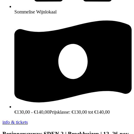
Sommelise Wijnlokaal
€
130,00
-
€
140,00
Prijsklasse: €130,00 tot €140,00
info & tickets
Beginnerscursus SDEN 2 | Broekhuizen | 12, 26 nov