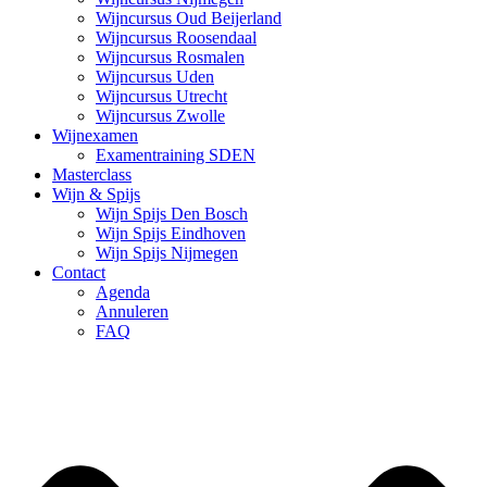
Wijncursus Oud Beijerland
Wijncursus Roosendaal
Wijncursus Rosmalen
Wijncursus Uden
Wijncursus Utrecht
Wijncursus Zwolle
Wijnexamen
Examentraining SDEN
Masterclass
Wijn & Spijs
Wijn Spijs Den Bosch
Wijn Spijs Eindhoven
Wijn Spijs Nijmegen
Contact
Agenda
Annuleren
FAQ