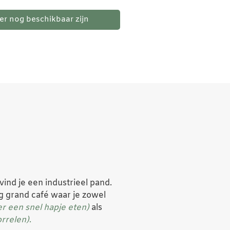
er nog beschikbaar zijn
vind je een industrieel pand.
g grand café waar je zowel
er een snel hapje eten)
als
orrelen)
.