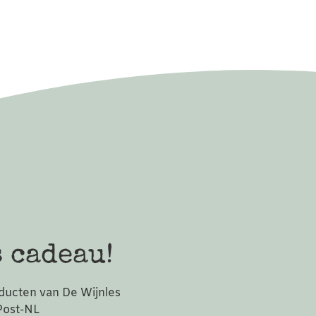
 cadeau!
ducten van De Wijnles
 Post-NL