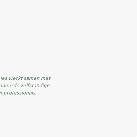
nles werkt samen met
oneerde zelfstandige
jnprofessionals.