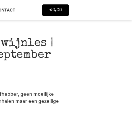
ONTACT
€
0,00
wijnles |
september
efhebber, geen moeilijke
erhalen maar een gezellige