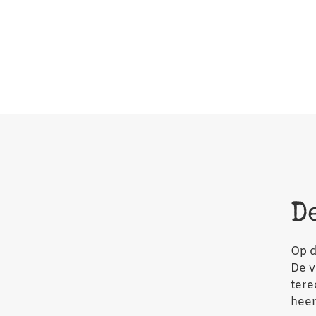
D
Op d
De v
tere
heer