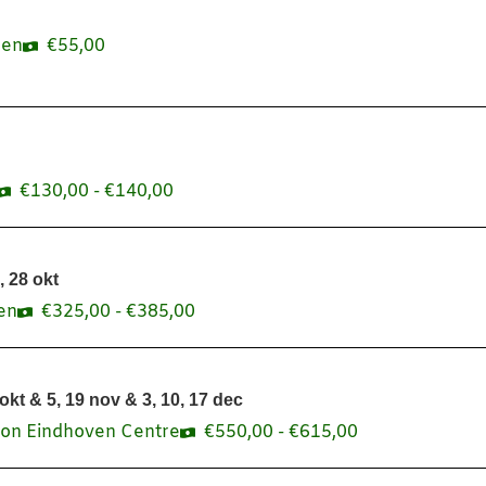
ren
€
55,00
€
130,00
-
€
140,00
, 28 okt
en
€
325,00
-
€
385,00
kt & 5, 19 nov & 3, 10, 17 dec
ion Eindhoven Centre
€
550,00
-
€
615,00