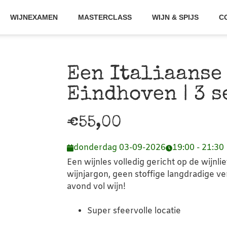
WIJNEXAMEN
MASTERCLASS
WIJN & SPIJS
C
Een Italiaanse 
Eindhoven | 3 
€
55,00
donderdag 03-09-2026
19:00 - 21:30
Een wijnles volledig gericht op de wijnli
wijnjargon, geen stoffige langdradige v
avond vol wijn!
Super sfeervolle locatie